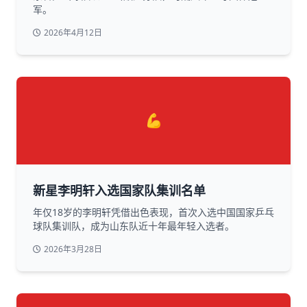
军。
2026年4月12日
💪
新星李明轩入选国家队集训名单
年仅18岁的李明轩凭借出色表现，首次入选中国国家乒乓
球队集训队，成为山东队近十年最年轻入选者。
2026年3月28日