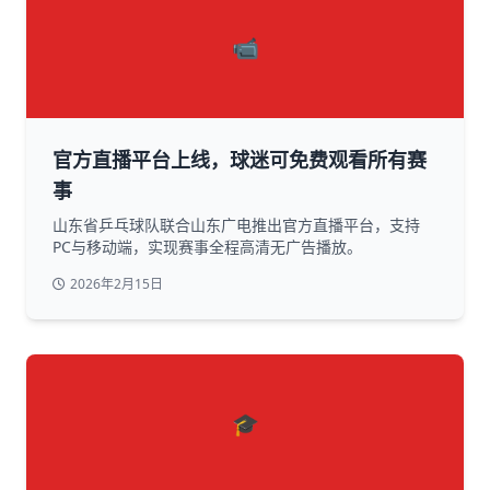
📹
官方直播平台上线，球迷可免费观看所有赛
事
山东省乒乓球队联合山东广电推出官方直播平台，支持
PC与移动端，实现赛事全程高清无广告播放。
2026年2月15日
🎓