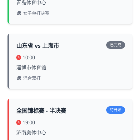
青岛体育中心
女子单打决赛
山东省 vs 上海市
已完成
10:00
淄博市体育馆
混合双打
全国锦标赛 - 半决赛
待开始
19:00
济南奥体中心