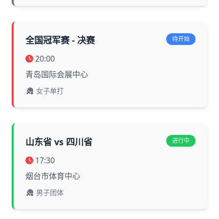
全国冠军赛 - 决赛
待开始
20:00
青岛国际会展中心
女子单打
山东省 vs 四川省
进行中
17:30
烟台市体育中心
男子团体