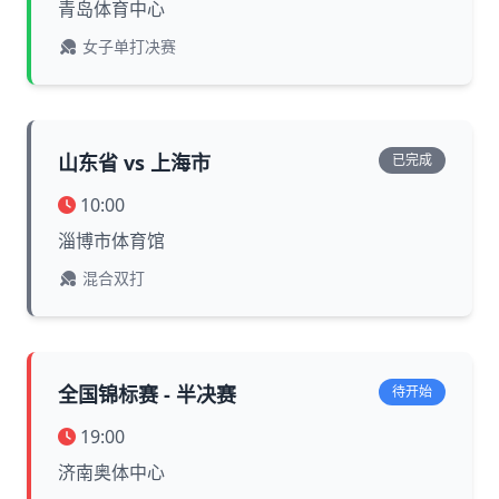
青岛体育中心
女子单打决赛
山东省 vs 上海市
已完成
10:00
淄博市体育馆
混合双打
全国锦标赛 - 半决赛
待开始
19:00
济南奥体中心